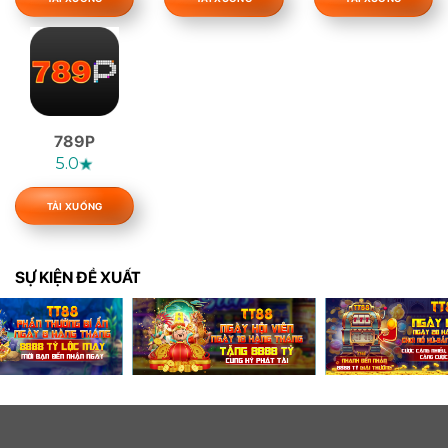
789P
5.0
TẢI XUỐNG
SỰ KIỆN ĐỀ XUẤT